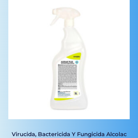
Virucida, Bactericida Y Fungicida Alcolac